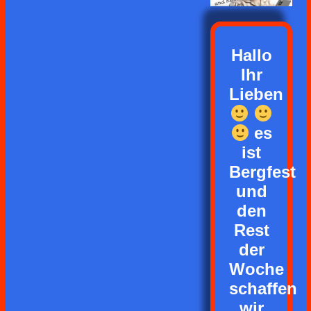
Hallo
Ihr
Lieben
es
ist
Bergfest
und
den
Rest
der
Woche
schaffen
wir